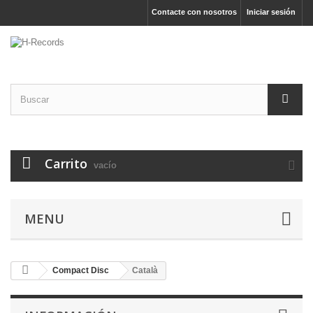
Contacte con nosotros
Iniciar sesión
Carrito
vacío
MENU
Compact Disc
Català