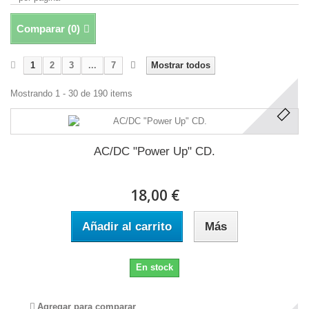
Comparar (
0
)
1
2
3
...
7
Mostrar todos
Mostrando 1 - 30 de 190 items
AC/DC "Power Up" CD.
18,00 €
Añadir al carrito
Más
En stock
Agregar para comparar