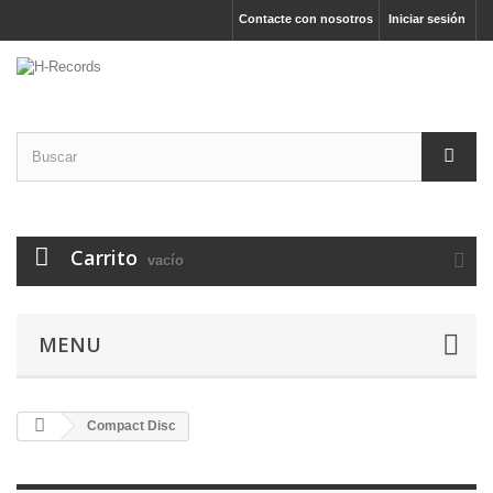
Contacte con nosotros
Iniciar sesión
Carrito
vacío
MENU
Compact Disc