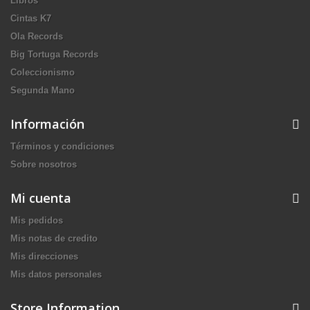
Libros
Cintas K7
Ola Records
Big Tortuga Records
Coleccionismo
Segunda Mano
Información
Términos y condiciones
Sobre nosotros
Mi cuenta
Mis pedidos
Mis notas de credito
Mis direcciones
Mis datos personales
Store Information