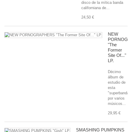
disco de la mítica banda
californiana de...
24,50 €
NEW
PORNOGR
"The
Former
Site Of..."
LP.
Décimo
álbum de
estudio de
esta
"superbanda"
por varios
músicos...
29,95 €
SMASHING PUMPKINS