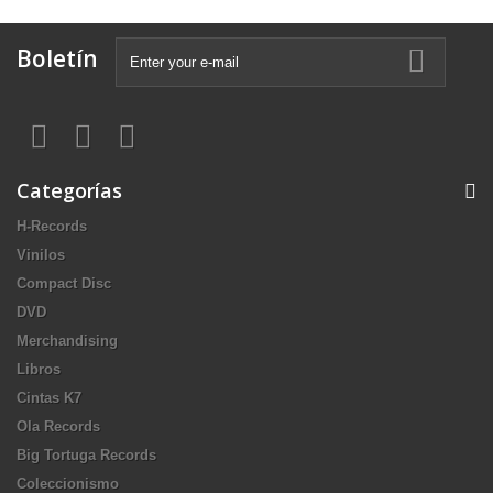
Boletín
Categorías
H-Records
Vinilos
Compact Disc
DVD
Merchandising
Libros
Cintas K7
Ola Records
Big Tortuga Records
Coleccionismo