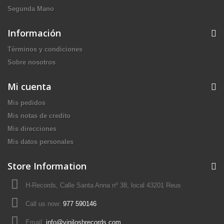
Segunda Mano
Información
Términos y condiciones
Sobre nosotros
Mi cuenta
Mis pedidos
Mis notas de credito
Mis direcciones
Mis datos personales
Store Information
H-Records, Calle Santa Anna nº 38, local 43201 Reus
Call us now:
977 590146
Email:
info@viniloshrecords.com