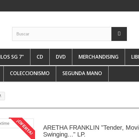
ILOS SG 7"
CD
DVD
MERCHANDISING
LI
COLECCIONISMO
SEGUNDA MANO
.
¡OFERTA!
ARETHA FRANKLIN "Tender, Movi
Swinging..." LP.