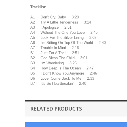
Tracklist:
A1 Don't Cry, Baby 3:20
A2 Try A Little Tenderness 3:14
A3 I Apologize 2:51
A4 Without The One You Love 2:45
A5 Look For The Silver Lining 3:02
A6 I'm Sitting On Top Of The World 2:40
A7 Trouble In Mind 2:16
B1 Just For A Thrill 2:51
B2 God Bless The Child 3:01
B3 I'm Wandering 3:25
B4 How Deep Is The Ocean 2:47
B5 I Don't Know You Anymore 2:46
B6 Lover Come Back To Me 2:33
B7 It's So Heartbreakin' 2:40
RELATED PRODUCTS