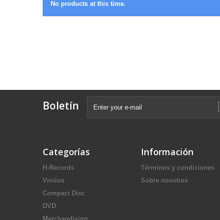
No products at this time.
Boletín
Categorías
Información
H-Records
Términos y condiciones
Vinilos
Sobre nosotros
Compact Disc
DVD
Merchandising