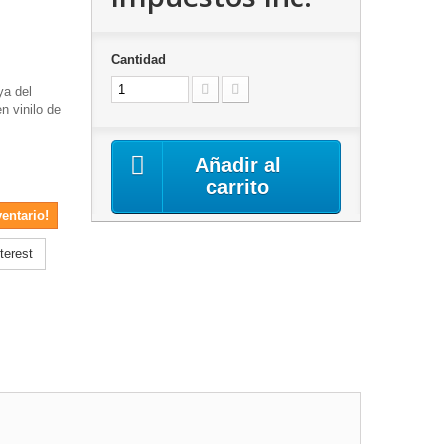
Cantidad
ya del
n vinilo de
Añadir al
carrito
ventario!
terest