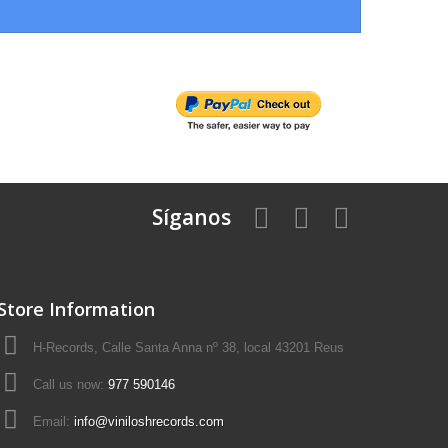
Síganos
Store Information
H-Records, Calle Santa Anna nº 38, local 43201 Reus
Call us now:
977 590146
Email:
info@viniloshrecords.com