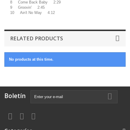
8 Come Back Baby 2:29
9 Groovin' 2:45
10 Ain't No Way 4:12
RELATED PRODUCTS
No products at this time.
Boletín