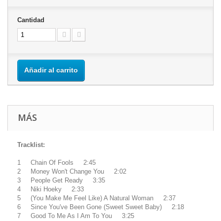
Cantidad
Añadir al carrito
MÁS
Tracklist:
1 Chain Of Fools 2:45
2 Money Won't Change You 2:02
3 People Get Ready 3:35
4 Niki Hoeky 2:33
5 (You Make Me Feel Like) A Natural Woman 2:37
6 Since You've Been Gone (Sweet Sweet Baby) 2:18
7 Good To Me As I Am To You 3:25