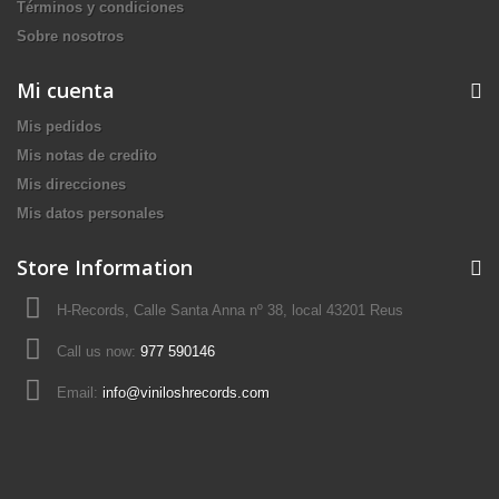
Términos y condiciones
Sobre nosotros
Mi cuenta
Mis pedidos
Mis notas de credito
Mis direcciones
Mis datos personales
Store Information
H-Records, Calle Santa Anna nº 38, local 43201 Reus
Call us now:
977 590146
Email:
info@viniloshrecords.com