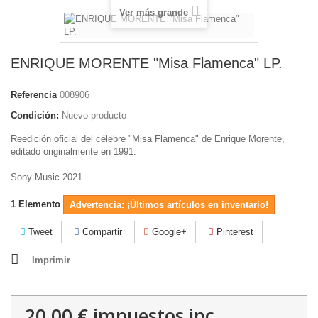
Ver más grande
ENRIQUE MORENTE "Misa Flamenca" LP.
Referencia
008906
Condición:
Nuevo producto
Reedición oficial del célebre "Misa Flamenca" de Enrique Morente,
editado originalmente en 1991.
Sony Music 2021.
1
Elemento
Advertencia: ¡Últimos artículos en inventario!
Tweet
Compartir
Google+
Pinterest
Imprimir
20,00 €
impuestos inc.