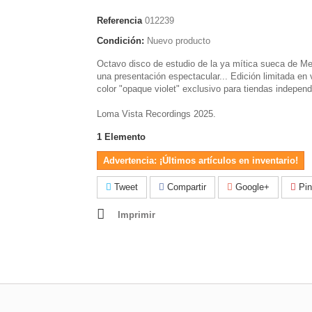
Referencia
012239
Condición:
Nuevo producto
Octavo disco de estudio de la ya mítica sueca de Me
una presentación espectacular... Edición limitada en v
color "opaque violet" exclusivo para tiendas independ
Loma Vista Recordings 2025.
1
Elemento
Advertencia: ¡Últimos artículos en inventario!
Tweet
Compartir
Google+
Pin
Imprimir