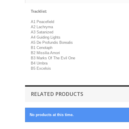
Tracklist:
A1 Peacefield
A2 Lachryma
A3 Satanized
A4 Guiding Lights
A5 De Profundis Borealis
B1 Cenotaph
B2 Missilia Amori
B3 Marks Of The Evil One
B4 Umbra
B5 Excelsis
RELATED PRODUCTS
No products at this time.