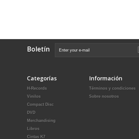
Boletín
Categorías
Información
H-Records
Términos y condiciones
Vinilos
Sobre nosotros
Compact Disc
DVD
Merchandising
Libros
Cintas K7