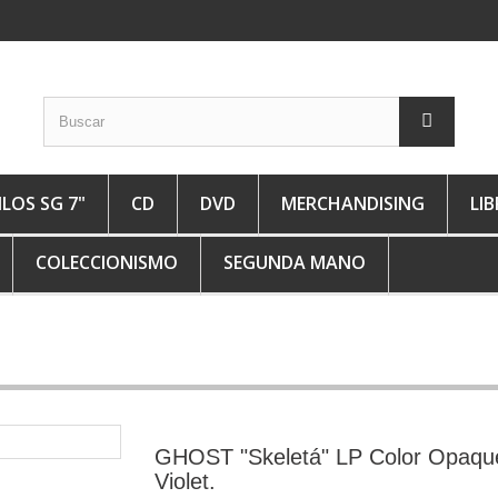
ILOS SG 7"
CD
DVD
MERCHANDISING
LI
COLECCIONISMO
SEGUNDA MANO
GHOST "Skeletá" LP Color Opaqu
Violet.