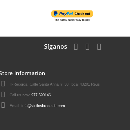
Síganos
Store Information
H-Records, Calle Santa Anna nº 38, local 43201 Reus
Call us now:
977 590146
Email:
info@viniloshrecords.com