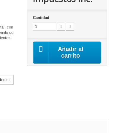
Cantidad
tal, con
inilo de
ientes.
Añadir al
carrito
terest