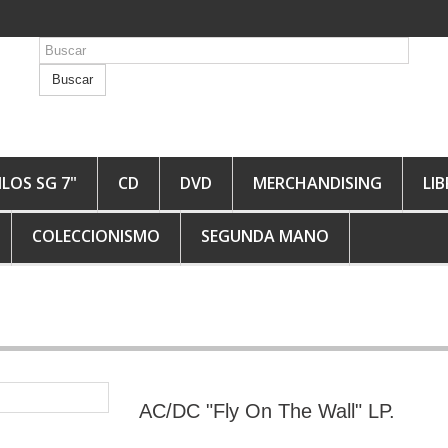
Buscar
ILOS SG 7"
CD
DVD
MERCHANDISING
LI
COLECCIONISMO
SEGUNDA MANO
AC/DC "Fly On The Wall" LP.