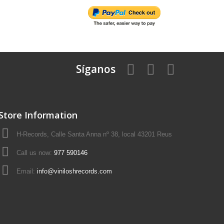
Síganos
Store Information
H-Records, Calle Santa Anna nº 38, local 43201 Reus
Call us now:
977 590146
Email:
info@viniloshrecords.com