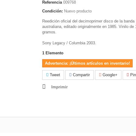
Referencia
009768
Condición:
Nuevo producto
Reedición oficial del decimoprimer disco de la banda
australiana, editado originalmente en 1985. Vinilo de
gramos.
Sony Legacy / Columbia 2003.
1
Elemento
Advertencia: ¡Últimos artículos en inventario!
Tweet
Compartir
Google+
Pin
Imprimir