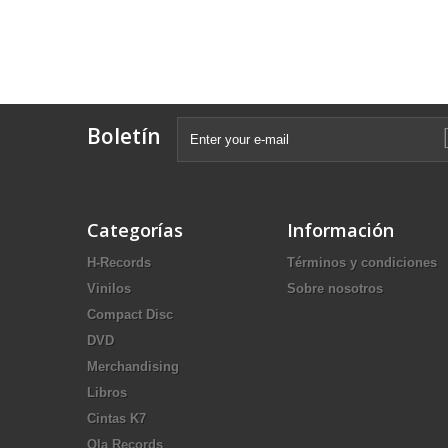
Boletín
Categorías
Información
H-Records
Términos y condiciones
Vinilos
Sobre nosotros
Compact Disc
DVD
Merchandising
Libros
Cintas K7
Ola Records