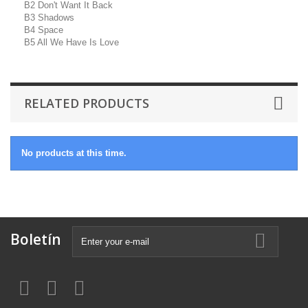
B2 Don't Want It Back
B3 Shadows
B4 Space
B5 All We Have Is Love
RELATED PRODUCTS
No products at this time.
Boletín