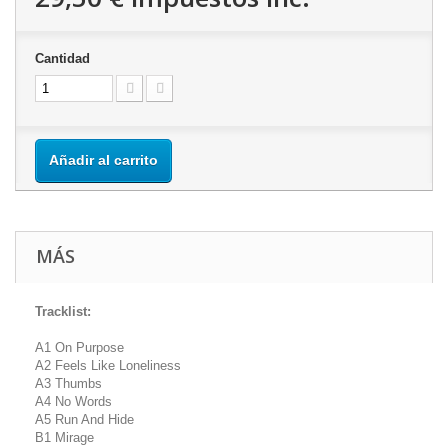
Cantidad
Añadir al carrito
MÁS
Tracklist:
A1 On Purpose
A2 Feels Like Loneliness
A3 Thumbs
A4 No Words
A5 Run And Hide
B1 Mirage