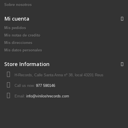
Sobre nosotros
Mi cuenta
Mis pedidos
Mis notas de credito
Mis direcciones
Mis datos personales
Store Information
H-Records, Calle Santa Anna nº 38, local 43201 Reus
Call us now:
977 590146
Email:
info@viniloshrecords.com