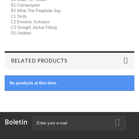
B2 Carnavoyeur
B3 What The Peephole Say
C1 Sicily
C2 Emotion Sickness
C3 Straight Jacket Fitting
D1 Untitled
RELATED PRODUCTS
No products at this time.
Boletín