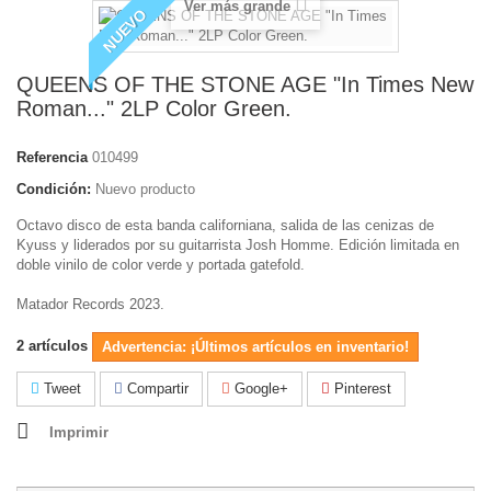
Ver más grande
NUEVO
QUEENS OF THE STONE AGE "In Times New
Roman..." 2LP Color Green.
Referencia
010499
Condición:
Nuevo producto
Octavo disco de esta banda californiana, salida de las cenizas de
Kyuss y liderados por su guitarrista Josh Homme. Edición limitada en
doble vinilo de color verde y portada gatefold.
Matador Records 2023.
2
artículos
Advertencia: ¡Últimos artículos en inventario!
Tweet
Compartir
Google+
Pinterest
Imprimir