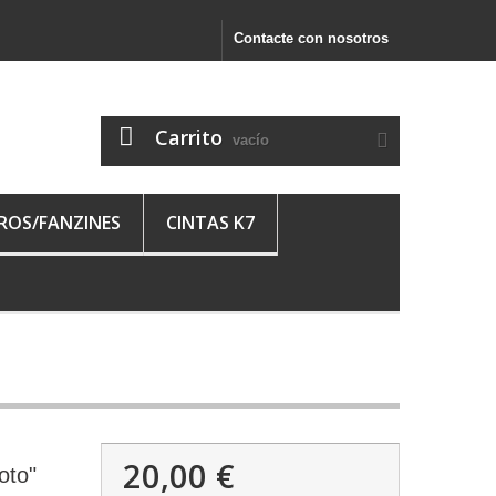
Contacte con nosotros
Carrito
vacío
BROS/FANZINES
CINTAS K7
20,00 €
oto"